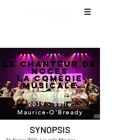
La troupe de
comédie musicale
de
l'Université de Sherbrooke
Le chanteur de
noces
La comédie
musicale
15 et 16 février
2019 -
Salle
Maurice-O'Bready
SYNOPSIS
En février 2019, à la salle Maurice-