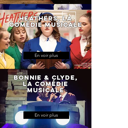
Heathers, la
comédie musicale
En voir plus
Bonnie & Clyde,
la comédie
musicale
En voir plus