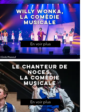
WILLY WONKA,
la comédie
musicale
En voir plus
Le chanteur de
noces,
la comédie
musicale
En voir plus