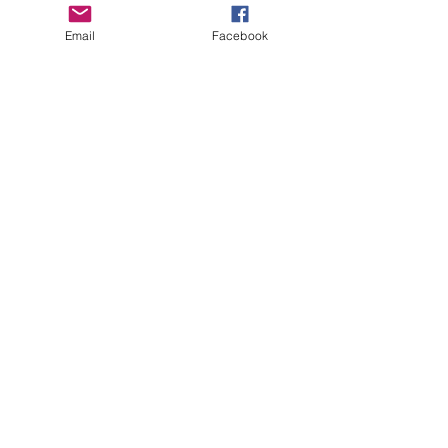
Email
Facebook
HAIrSPRAY
la comédie musicale
Moulin Rouge
La comédie musicale